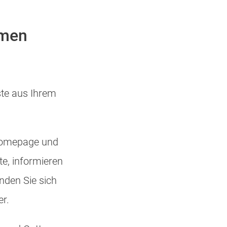
hmen
ste aus Ihrem
 Homepage und
te, informieren
nden Sie sich
er.