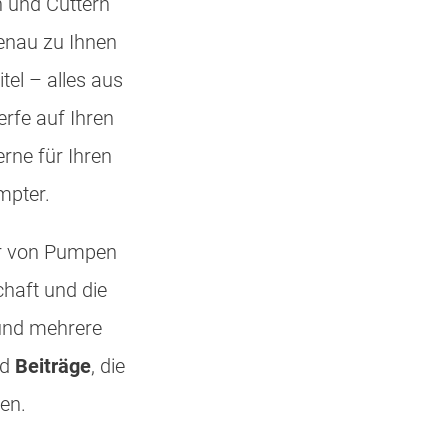
 und Cuttern
genau zu Ihnen
tel – alles aus
erfe auf Ihren
rne für Ihren
mpter.
er von Pumpen
haft und die
 und mehrere
nd
Beiträge
, die
en.