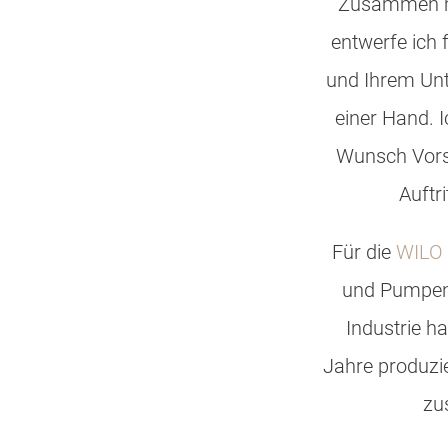
Zusammen mi
entwerfe ich 
und Ihrem Unte
einer Hand. I
Wunsch Vorsc
Auftr
Für die
WILO
und Pumpens
Industrie h
Jahre produzi
zu