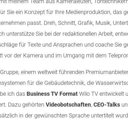
t meinem Team aus Kameraleuten, Tontechnikern
für Sie ein Konzept für Ihre Medienproduktion, das 
rnehmen passt. Dreh, Schnitt, Grafik, Musik, Unterti
ch unterstütze Sie bei der redaktionellen Arbeit, entw
hläge für Texte und Ansprachen und coache Sie ge
itt vor der Kamera und im Umgang mit dem Telepro
Gruppe, einem weltweit führenden Premiumanbiet
ystemen für die Gebäudetechnik, die Wasserwirtsc
abe ich das
Business TV Format
Wilo TV entwickelt
ert. Dazu gehörten
Videobotschaften
,
CEO-Talks
u
sätzlich in der gewünschten Sprache untertitelt wurd