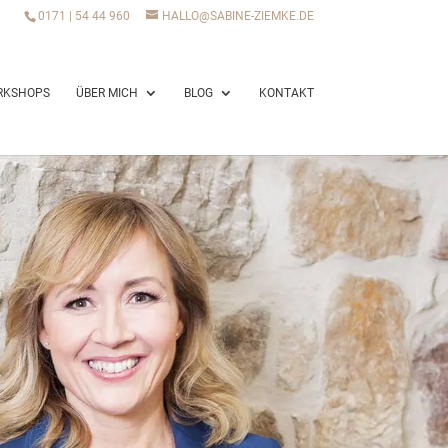
0171 | 54 44 960
HALLO@SABINE-ZIEMKE.DE
RKSHOPS
ÜBER MICH
BLOG
KONTAKT